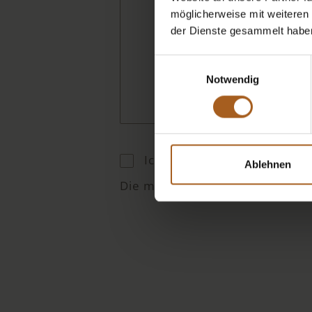
möglicherweise mit weiteren
der Dienste gesammelt habe
Einwilligungsauswahl
Notwendig
Ich akzeptiere die
Datensch
Ablehnen
Die mit * markierten Felder sind