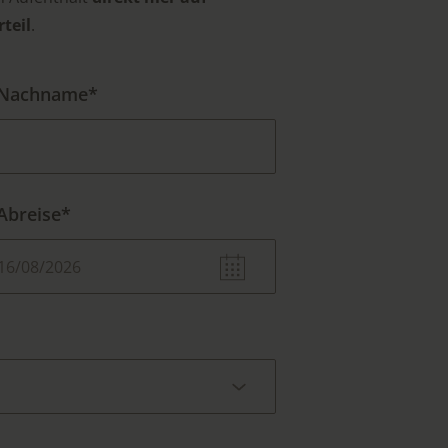
rteil
.
Nachname*
Abreise*