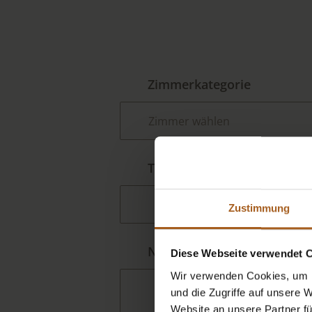
Zimmerkategorie
Telefonnummer:*
Zustimmung
Nachricht an arieshof
Diese Webseite verwendet 
Wir verwenden Cookies, um I
und die Zugriffe auf unsere 
Website an unsere Partner fü