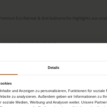
remium Eco Retreat & drei kulinarische Highlights aus un
 unserem Premium Eco Retreat
rühstück
– für ein wohliges Bauchgefühl und eine natürlich
Table Erlebnis
in unserem Restaurant mit authentischen A
Details
s“-Menü
– inspiriert von der alpinen Küche und regionalen 
Cookies
Menü
für einen rundum stimmigen kulinarischen Abschluss
nhalte und Anzeigen zu personalisieren, Funktionen für soziale
a‑ und Fitnessbereichs
– für entspannte Wohlfühlmomente 
Website zu analysieren. Außerdem geben wir Informationen zu I
r soziale Medien, Werbung und Analysen weiter. Unsere Partner