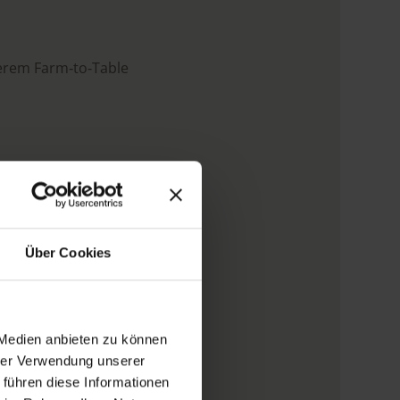
serem Farm‑to‑Table
e Balance von innen
romen direkt vom arieshof
Über Cookies
Produkten
 Medien anbieten zu können
und aktive Auszeiten
hrer Verwendung unserer
 führen diese Informationen