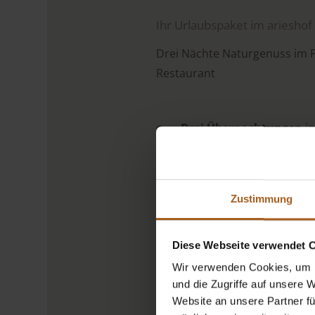
Ihr Urlaubspaket im arieshof
Drei Nächte Naturgenuss im P
Restaurant
Drei Übernachtungen
in
Probiotisches Genuss-F
Ein besonderes Farm‑to‑
Zustimmung
Ein 4‑Gänge „Dolomite
Diese Webseite verwendet 
Ein 3‑Gänge Genießer‑
Wir verwenden Cookies, um I
Freie Nutzung des Saun
und die Zugriffe auf unsere 
Website an unsere Partner fü