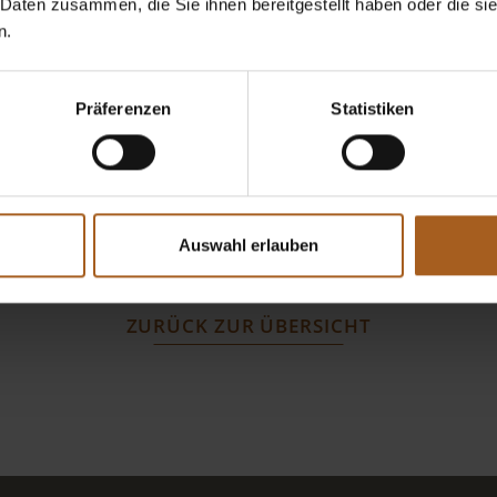
t
 Daten zusammen, die Sie ihnen bereitgestellt haben oder die s
n.
Präferenzen
Statistiken
Auswahl erlauben
ZURÜCK ZUR ÜBERSICHT