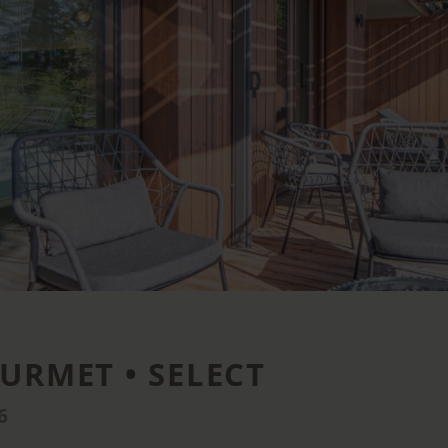
URMET • SELECT
6