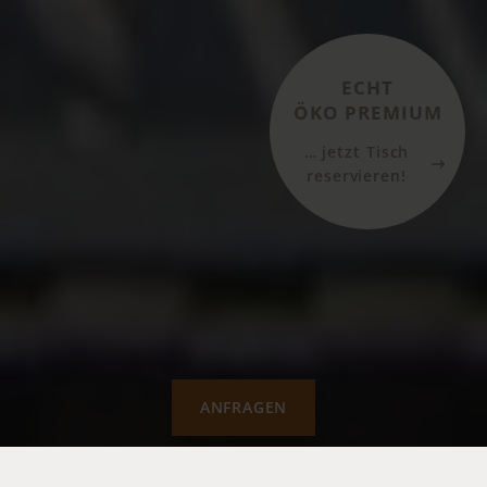
ECHT
ÖKO PREMIUM
… jetzt Tisch
reservieren!
ANFRAGEN