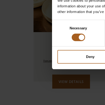
We use cookies to personalis
information about your use of
other information that you’ve
Consent
Necessary
Selection
SHARE YOUR
FARMTABLE
Deny
Immer mittwochs–sonntags
abends
VIEW DETAILS