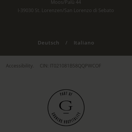
Moos/Palù 44
I-39030 St. Lorenzen/San Lorenzo di Sebato
Deutsch
/
Italiano
.
Accessibility.
CIN: IT021081B58QQPWCOF