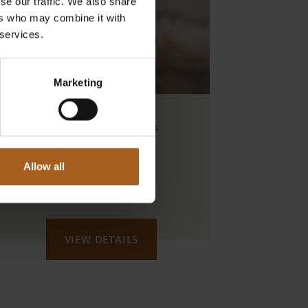
se our traffic. We also share
ers who may combine it with
 services.
Marketing
HERBSTZEIT =
TÖRGGELEN
Allow all
10.10. | 24.10.
ab 19 Uhr
VIEW DETAILS